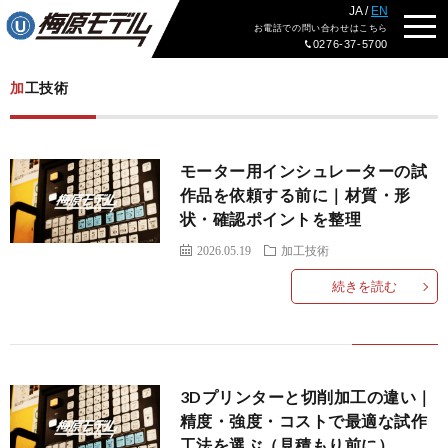
JA /
EN
加工技術
ブログトップ
お電話
での問い合わせ
はこちら
0276-37-5700
加工技術
モーター用インシュレーターの試
作品を依頼する前に｜材質・形
状・確認ポイントを整理
2026.05.19
加工技術
続きを読む
3Dプリンターと切削加工の違い｜
精度・強度・コストで最適な試作
工法を選ぶ（見積もり前に）