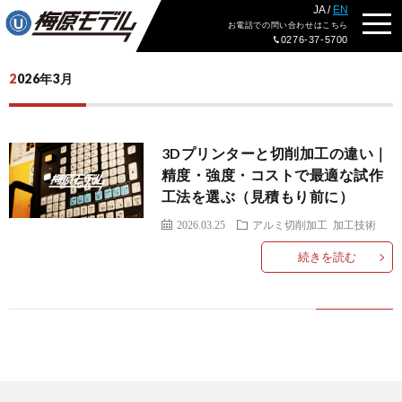
JA /
EN
2026年
3月
ブログトップ
お電話
での問い合わせ
はこちら
0276-37-5700
2026年3月
3Dプリンターと切削加工の違い｜
精度・強度・コストで最適な試作
工法を選ぶ（見積もり前に）
2026.03.25
アルミ切削加工
加工技術
続きを読む